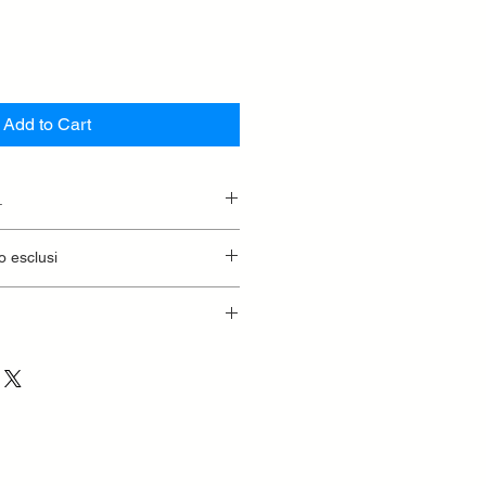
Add to Cart
.
essionaria.
o esclusi