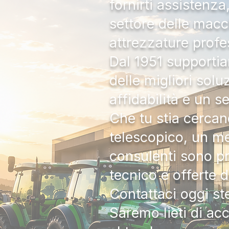
fornirti assistenz
settore delle macc
attrezzature profe
Dal 1951 supportia
delle migliori solu
affidabilità e un s
Che tu stia cercan
telescopico, un me
consulenti sono pr
tecnico e offerte 
Contattaci oggi s
Saremo lieti di ac