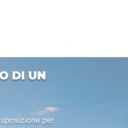
DEUTZ-FAHR 5110 TTV
Price
€33,000.00
Excluding VAT
O DI UN
isposizione per