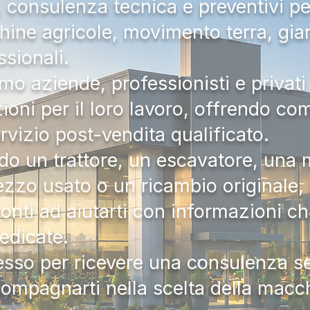
a, consulenza tecnica e preventivi pe
hine agricole, movimento terra, gia
ssionali.
mo aziende, professionisti e privati 
zioni per il loro lavoro, offrendo c
ervizio post-vendita qualificato.
do un trattore, un escavatore, una m
zzo usato o un ricambio originale, i
onti ad aiutarti con informazioni ch
dedicate.
tesso per ricevere una consulenza 
compagnarti nella scelta della macc