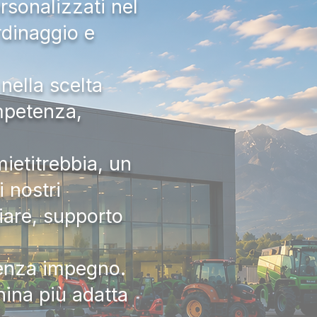
rsonalizzati nel
rdinaggio e
nella scelta
ompetenza,
ietitrebbia, un
 nostri
iare, supporto
senza impegno.
hina più adatta