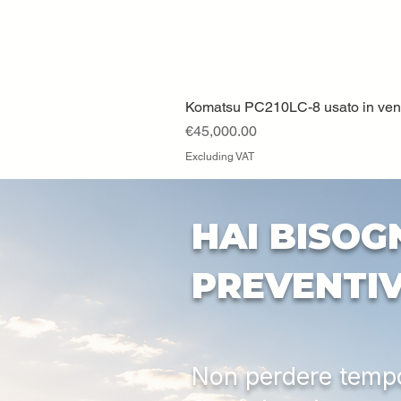
Komatsu PC210LC-8 usato in vendi
Price
€45,000.00
Excluding VAT
HAI BISOG
PREVENTI
Non perdere tempo: