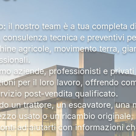
 il nostro team è a tua completa d
a, consulenza tecnica e preventivi pe
hine agricole, movimento terra, gia
ssionali.
mo aziende, professionisti e privati 
zioni per il loro lavoro, offrendo c
ervizio post-vendita qualificato.
do un trattore, un escavatore, una m
zzo usato o un ricambio originale, i
onti ad aiutarti con informazioni ch