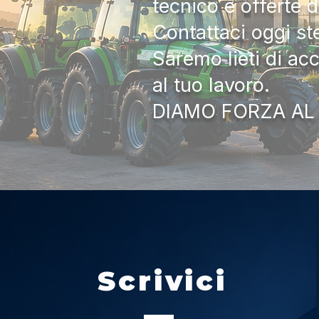
tecnico e offerte 
Contattaci oggi s
Saremo lieti di ac
al tuo lavoro.
DIAMO FORZA AL
Scrivici