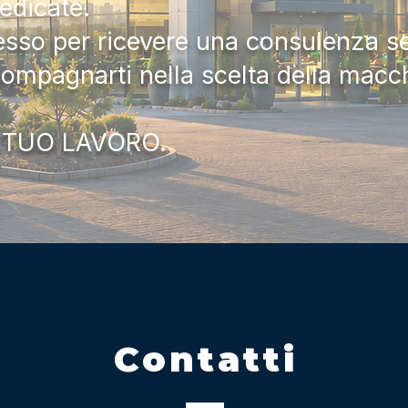
dedicate.
tesso per ricevere una consulenza 
compagnarti nella scelta della macc
 TUO LAVORO.
Contatti