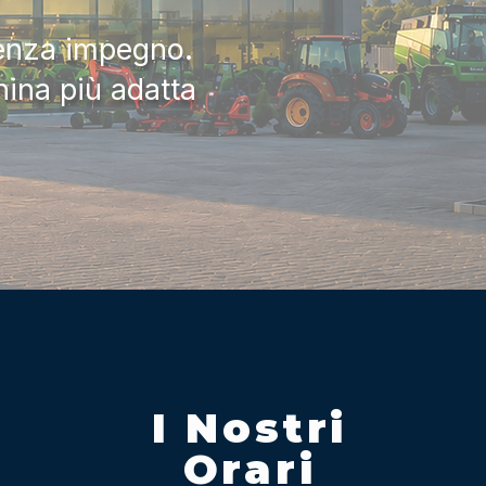
senza impegno.
hina più adatta
I Nostri
Orari