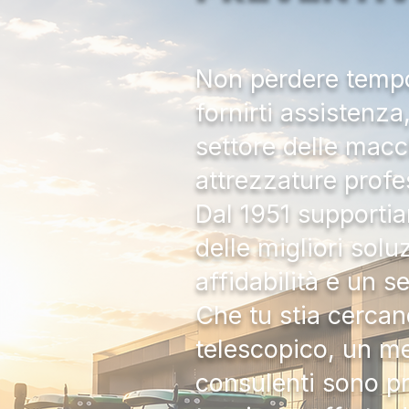
Non perdere tempo:
fornirti assistenz
settore delle macc
attrezzature profe
Dal 1951 supportia
delle migliori solu
affidabilità e un s
Che tu stia cercan
telescopico, un me
consulenti sono pr