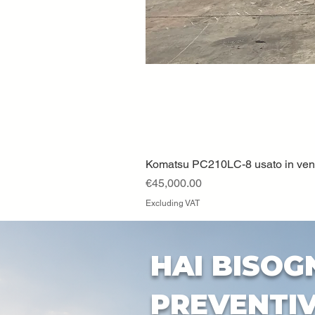
Komatsu PC210LC-8 usato in vendi
Price
€45,000.00
Excluding VAT
HAI BISOG
PREVENTI