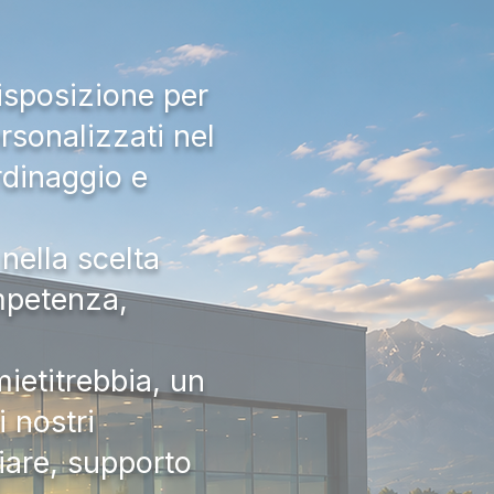
isposizione per
rsonalizzati nel
rdinaggio e
nella scelta
ompetenza,
ietitrebbia, un
 nostri
iare, supporto