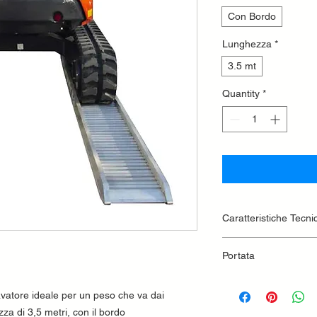
Con Bordo
Lunghezza
*
3.5 mt
Quantity
*
Caratteristiche Tecni
Lunghezza 3500
Portata
Peso 71kg
Passo 1000 kg 4
avatore ideale per un peso che va dai
Passo 1500 kg 4
Passo 2000 kg 5
a di 3,5 metri, con il bordo