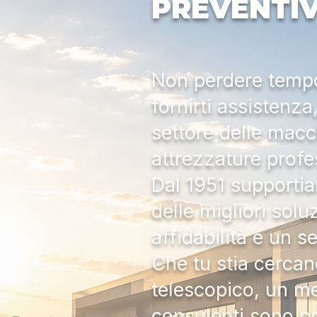
PREVENTI
Non perdere tempo:
fornirti assistenz
settore delle macc
attrezzature profe
Dal 1951 supportia
delle migliori solu
affidabilità e un s
Che tu stia cercan
telescopico, un me
consulenti sono pr