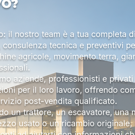
VO?
 il nostro team è a tua completa d
a, consulenza tecnica e preventivi pe
hine agricole, movimento terra, gia
ssionali.
mo aziende, professionisti e privati 
zioni per il loro lavoro, offrendo c
ervizio post-vendita qualificato.
do un trattore, un escavatore, una m
zzo usato o un ricambio originale, i
onti ad aiutarti con informazioni ch