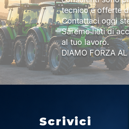
tecnico e offerte 
Contattaci oggi s
Saremo lieti di ac
al tuo lavoro.
DIAMO FORZA AL
Scrivici