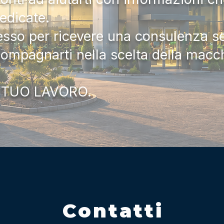
dedicate.
tesso per ricevere una consulenza 
compagnarti nella scelta della macc
 TUO LAVORO.
Contatti