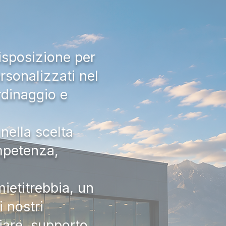
isposizione per
rsonalizzati nel
rdinaggio e
nella scelta
ompetenza,
ietitrebbia, un
 nostri
iare, supporto