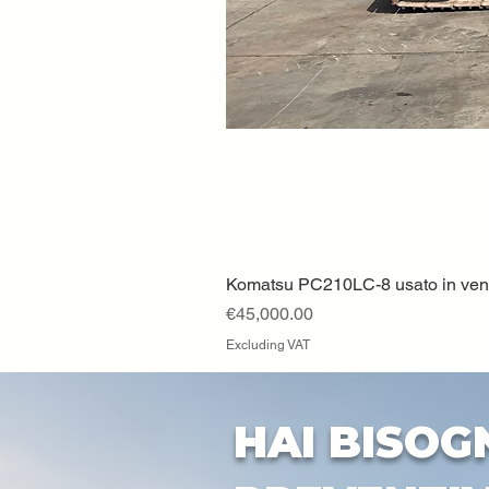
Komatsu PC210LC-8 usato in vendi
Price
€45,000.00
Excluding VAT
HAI BISOG