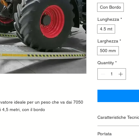
Con Bordo
Lunghezza
*
4.5 mt
Larghezza
*
500 mm
Quantity
*
avatore ideale per un peso che va dai 7050
4,5 metri, con il bordo
Caratteristiche Tecni
Lunghezza 4500
Portata
Peso 180kg