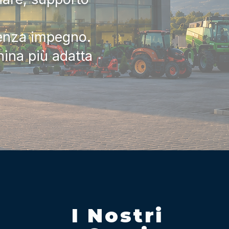
senza impegno.
hina più adatta
I Nostri