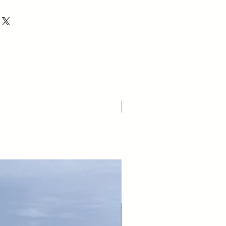
100
500
100
Nuovo Arrivo