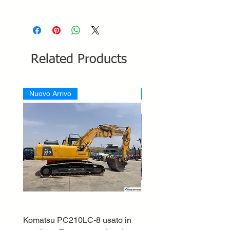
Related Products
Nuovo Arrivo
Nuovo Arrivo
Komatsu PC210LC-8 usato in
DEUTZ-FAHR 5110 TT