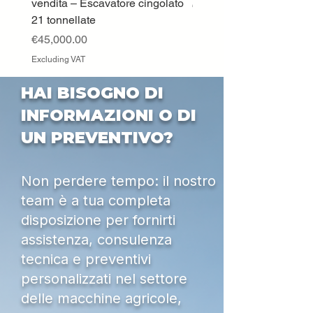
vendita – Escavatore cingolato
Price
€33,000.00
21 tonnellate
Excluding VAT
Price
€45,000.00
Excluding VAT
HAI BISOGNO DI
INFORMAZIONI O DI
UN PREVENTIVO?
Non perdere tempo: il nostro
team è a tua completa
disposizione per fornirti
assistenza, consulenza
tecnica e preventivi
personalizzati nel settore
delle macchine agricole,