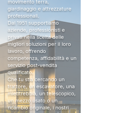
movimento terra,
giardinaggio e attrezzature
professionali.
Dal 1951 supportiamo
aziende, professionisti e
privati nella scelta delle
migliori soluzioni per il loro
lavoro, offrendo
competenza, affidabilità e un
servizio post-vendita
qualificato.
Che tu stia cercando un
trattore, un escavatore, una
mietitrebbia, un telescopico,
un mezzo usato o un
ricambio originale, i nostri