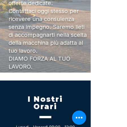
offerte dedicate.
Contattaci oggi stesso per
ricevere una consulenza
senza impegno. Saremo lieti
di accompagnarti nella scelta
della macchina più adatta al
tuo lavoro.
DIAMO FORZA AL TUO
LAVORO.
I Nostri
Orari