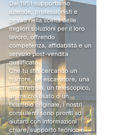
Dal 1951 supportiamo
aziende, professionisti e
privati nella scelta delle
migliori soluzioni per il loro
lavoro, offrendo
competenza, affidabilità e un
servizio post-vendita
qualificato.
Che tu stia cercando un
trattore, un escavatore, una
mietitrebbia, un telescopico,
un mezzo usato o un
ricambio originale, i nostri
consulenti sono pronti ad
aiutarti con informazioni
chiare, supporto tecnico e