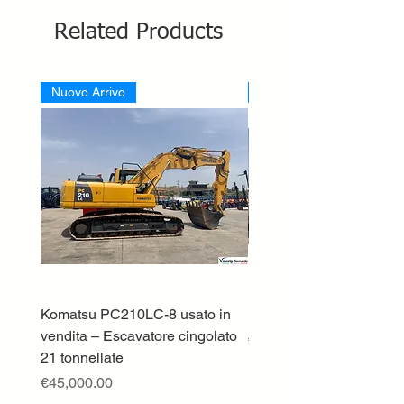
Related Products
Nuovo Arrivo
Nuovo Arrivo
Komatsu PC210LC-8 usato in
DEUTZ-FAHR 5110 TT
vendita – Escavatore cingolato
Price
€33,000.00
21 tonnellate
Excluding VAT
Price
€45,000.00