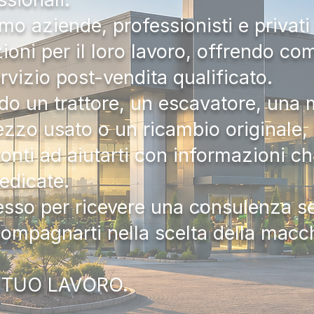
mo aziende, professionisti e privati 
zioni per il loro lavoro, offrendo c
ervizio post-vendita qualificato.
do un trattore, un escavatore, una m
zzo usato o un ricambio originale, i
onti ad aiutarti con informazioni ch
dedicate.
tesso per ricevere una consulenza 
compagnarti nella scelta della macc
 TUO LAVORO.