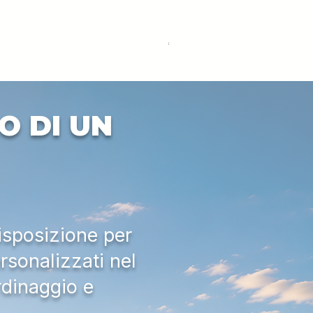
DEUTZ-FAHR 5110 TTV
Price
€33,000.00
Excluding VAT
O DI UN
isposizione per
rsonalizzati nel
rdinaggio e