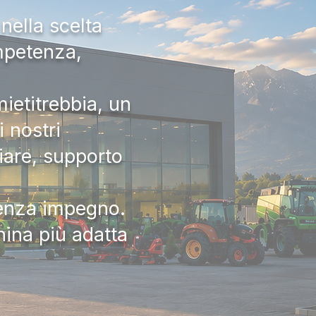
nella scelta
ompetenza,
ietitrebbia, un
 nostri
iare, supporto
senza impegno.
hina più adatta