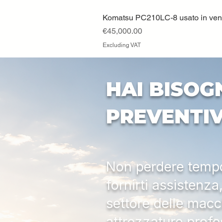
Komatsu PC210LC-8 usato in vendi
Price
€45,000.00
Excluding VAT
HAI BISOG
PREVENTI
Non perdere tempo:
fornirti assistenz
settore delle macc
attrezzature profe