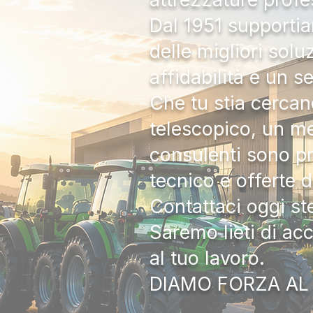
Dal 1951 supportia
delle migliori solu
affidabilità e un s
Che tu stia cercan
telescopico, un me
consulenti sono pr
tecnico e offerte 
Contattaci oggi s
Saremo lieti di ac
al tuo lavoro.
DIAMO FORZA AL