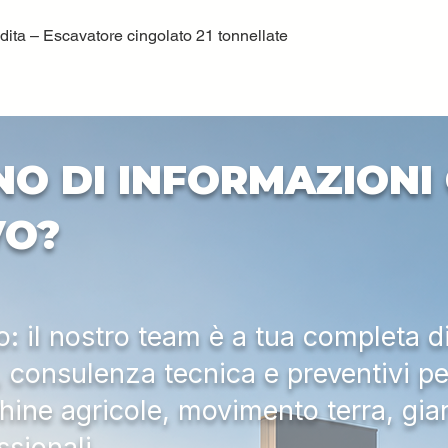
ta – Escavatore cingolato 21 tonnellate
Quick View
NO DI INFORMAZIONI 
VO?
 il nostro team è a tua completa d
a, consulenza tecnica e preventivi pe
hine agricole, movimento terra, gia
ssionali.