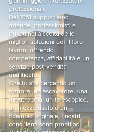
giardinaggio e attrezzature
professionali.
Dal 1951 supportiamo
aziende, professionisti e
privati nella scelta delle
migliori soluzioni per il loro
lavoro, offrendo
competenza, affidabilità e un
servizio post-vendita
qualificato.
Che tu stia cercando un
trattore, un escavatore, una
mietitrebbia, un telescopico,
un mezzo usato o un
ricambio originale, i nostri
consulenti sono pronti ad