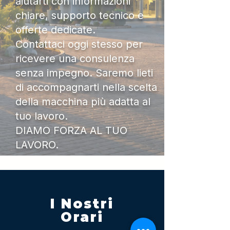
aiutarti con informazioni
chiare, supporto tecnico e
offerte dedicate.
Contattaci oggi stesso per
ricevere una consulenza
senza impegno. Saremo lieti
di accompagnarti nella scelta
della macchina più adatta al
tuo lavoro.
DIAMO FORZA AL TUO
LAVORO.
I Nostri
Orari