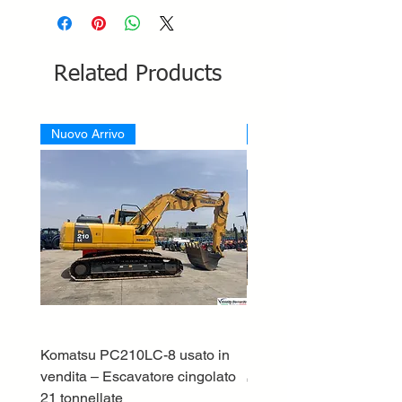
Related Products
Nuovo Arrivo
Nuovo Arrivo
Komatsu PC210LC-8 usato in
DEUTZ-FAHR 5110 TT
vendita – Escavatore cingolato
Price
€33,000.00
21 tonnellate