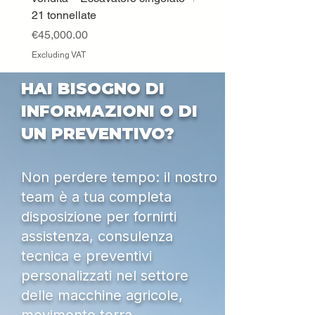
Price
€33,000.00
21 tonnellate
Excluding VAT
Price
€45,000.00
Excluding VAT
HAI BISOGNO DI
INFORMAZIONI O DI
UN PREVENTIVO?
Non perdere tempo: il nostro
team è a tua completa
disposizione per fornirti
assistenza, consulenza
tecnica e preventivi
personalizzati nel settore
delle macchine agricole,