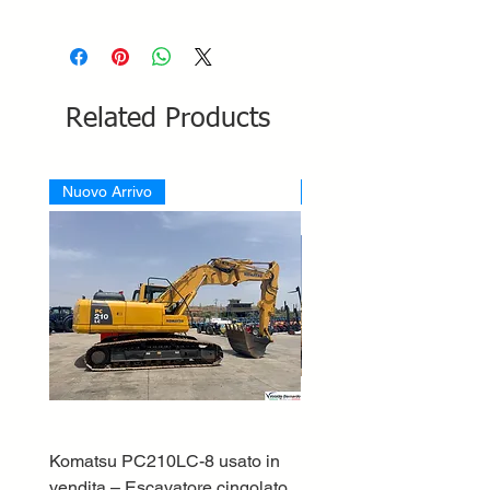
Related Products
Nuovo Arrivo
Nuovo Arrivo
Komatsu PC210LC-8 usato in
DEUTZ-FAHR 5110 TT
vendita – Escavatore cingolato