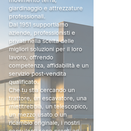
movimento terra,
giardinaggio e attrezzature
professionali.
Dal 1951 supportiamo
aziende, professionisti e
privati nella scelta delle
migliori soluzioni per il loro
lavoro, offrendo
competenza, affidabilità e un
servizio post-vendita
qualificato.
Che tu stia cercando un
trattore, un escavatore, una
mietitrebbia, un telescopico,
un mezzo usato o un
ricambio originale, i nostri