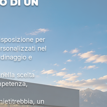
O DI UN
isposizione per
rsonalizzati nel
rdinaggio e
nella scelta
ompetenza,
ietitrebbia, un