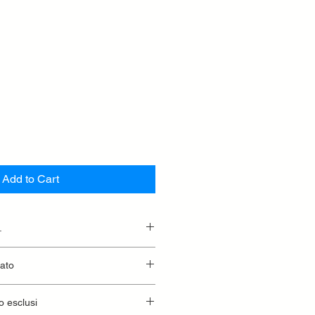
Add to Cart
.
essionaria.
lato
o esclusi