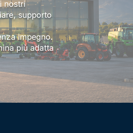
 nostri
iare, supporto
senza impegno.
hina più adatta