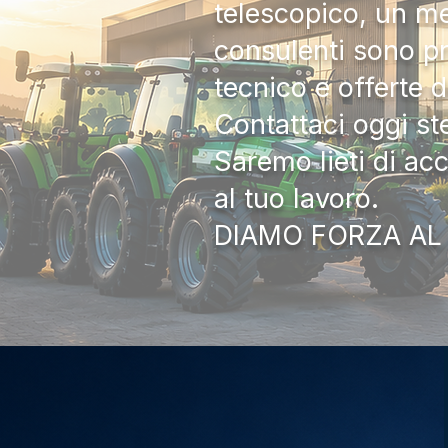
telescopico, un me
consulenti sono pr
tecnico e offerte 
Contattaci oggi s
Saremo lieti di ac
al tuo lavoro.
DIAMO FORZA AL