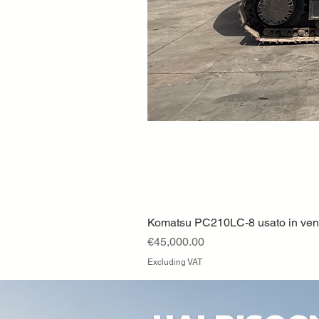
Komatsu PC210LC-8 usato in vendi
Price
€45,000.00
Excluding VAT