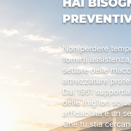
HAI BISOG
PREVENTI
Non perdere tempo:
fornirti assistenz
settore delle macc
attrezzature profe
Dal 1951 supportia
delle migliori solu
affidabilità e un s
Che tu stia cercan