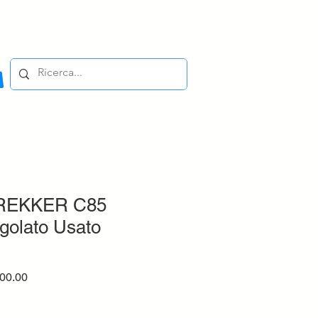
TREKKER C85
ngolato Usato
ar
Sale
00.00
Price