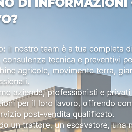
NO DI INFORMAZIONI 
VO?
 il nostro team è a tua completa d
a, consulenza tecnica e preventivi pe
hine agricole, movimento terra, gia
ssionali.
mo aziende, professionisti e privati 
zioni per il loro lavoro, offrendo c
ervizio post-vendita qualificato.
do un trattore, un escavatore, una m