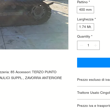
Pattino
*
400 mm
Larghezza
*
1.74 Mt.
Quantity
*
ozzeria: 85 Accessori: TERZO PUNTO
AULICI SUPPL., ZAVORRA ANTERIORE
Prezzo escluso di iva
Ritiro presso la conc
Trattore Usato Cingo
Prezzo iva e trasport