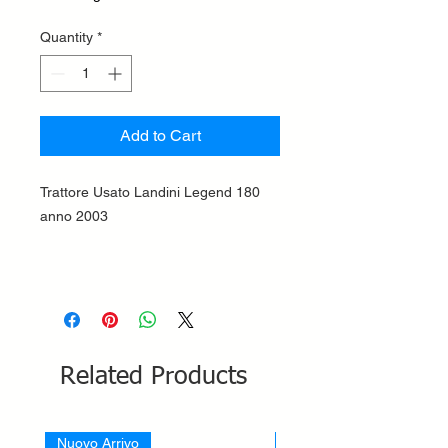
Quantity
*
Add to Cart
Trattore Usato Landini Legend 180
anno 2003
Related Products
Nuovo Arrivo
Nuovo Arrivo