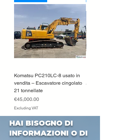
Komatsu PC210LC-8 usato in
DEUTZ-FAHR 5110 TT
vendita – Escavatore cingolato
Price
€33,000.00
21 tonnellate
Excluding VAT
Price
€45,000.00
Excluding VAT
HAI BISOGNO DI
INFORMAZIONI O DI