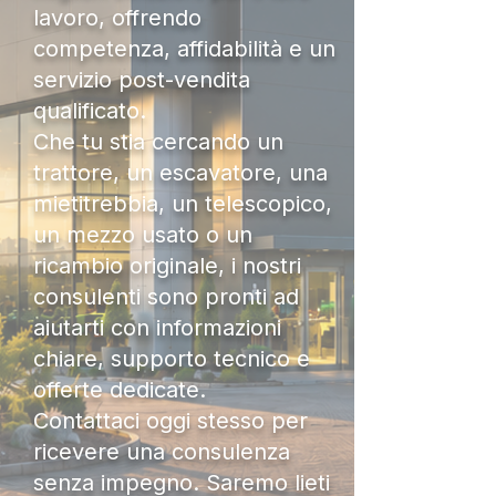
lavoro, offrendo
competenza, affidabilità e un
servizio post-vendita
qualificato.
Che tu stia cercando un
trattore, un escavatore, una
mietitrebbia, un telescopico,
un mezzo usato o un
ricambio originale, i nostri
consulenti sono pronti ad
aiutarti con informazioni
chiare, supporto tecnico e
offerte dedicate.
Contattaci oggi stesso per
ricevere una consulenza
senza impegno. Saremo lieti