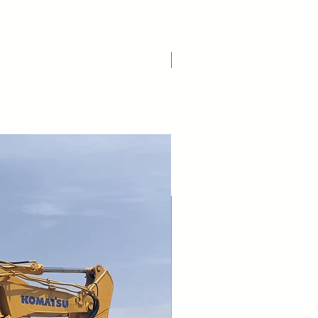
egolabile
chiatore
no
interni • Doppio attacco inferiore
Nuovo Arrivo
o idraulico laterale 3
ale a polvere o liquido (primer e