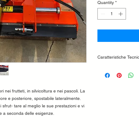
Quantity
*
Caratteristiche Tecni
DOTAZIONI DI SERI
Attacco a tre punt
Protezione posteri
Protezione anteri
ri nei frutteti, in silvicoltura e nei pascoli. La
bandelle zincate
ore e posteriore, spostabile lateralmente.
Scatola con alber
 sfrut- tare al meglio le sue prestazioni e vi
con doppia ruota l
ne a seconda delle esigenze.
Albero cardanico
Cuffia protezione
Rotore con mazze
Trasmissione a ci