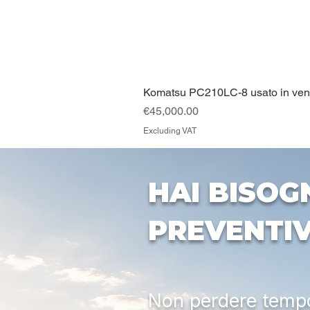
Komatsu PC210LC-8 usato in vendi
Price
€45,000.00
Excluding VAT
HAI BISOG
PREVENTI
Non perdere tempo: