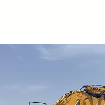
Rullo posteriore r
in altezza con ras
Controtelaio inter
Serie di contrasti 
Doppio spostament
Verniciatura speci
smalto)