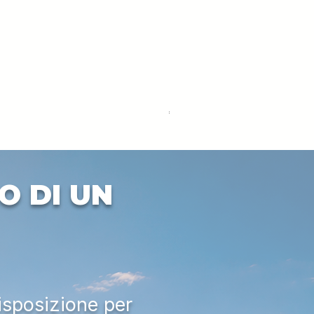
DEUTZ-FAHR 5110 TTV
Price
€33,000.00
Excluding VAT
O DI UN
isposizione per