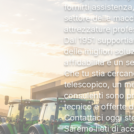
fornirti assistenz
settore delle macc
attrezzature profe
Dal 1951 supportia
delle migliori solu
affidabilità e un s
Che tu stia cercan
telescopico, un me
consulenti sono pr
tecnico e offerte 
Contattaci oggi s
Saremo lieti di ac