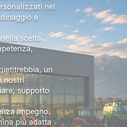
rsonalizzati nel
rdinaggio e
nella scelta
ompetenza,
ietitrebbia, un
 nostri
iare, supporto
senza impegno.
hina più adatta