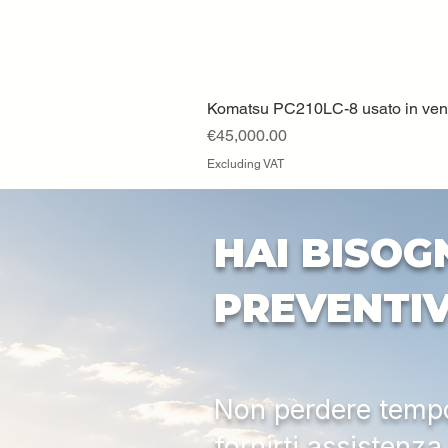
Komatsu PC210LC-8 usato in vendi
Price
€45,000.00
Excluding VAT
HAI BISOG
PREVENTI
Non perdere tempo:
fornirti assistenz