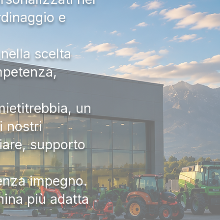
rdinaggio e
nella scelta
ompetenza,
ietitrebbia, un
 nostri
iare, supporto
senza impegno.
hina più adatta