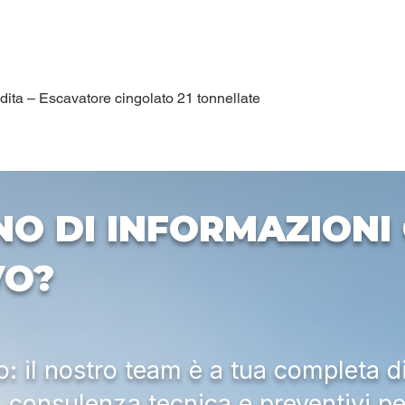
ta – Escavatore cingolato 21 tonnellate
Quick View
NO DI INFORMAZIONI 
VO?
 il nostro team è a tua completa d
a, consulenza tecnica e preventivi pe