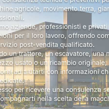
hine agricole, movimento terra, gia
ssionali.
mo aziende, professionisti e privati 
zioni per il loro lavoro, offrendo c
ervizio post-vendita qualificato.
do un trattore, un escavatore, una m
zzo usato o un ricambio originale, i
onti ad aiutarti con informazioni ch
dedicate.
tesso per ricevere una consulenza 
compagnarti nella scelta della macc