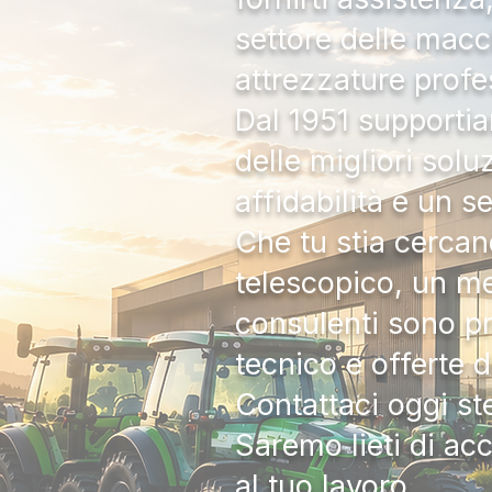
settore delle macc
attrezzature profe
Dal 1951 supportia
delle migliori solu
affidabilità e un s
Che tu stia cercan
telescopico, un me
consulenti sono pr
tecnico e offerte 
Contattaci oggi s
Saremo lieti di ac
al tuo lavoro.