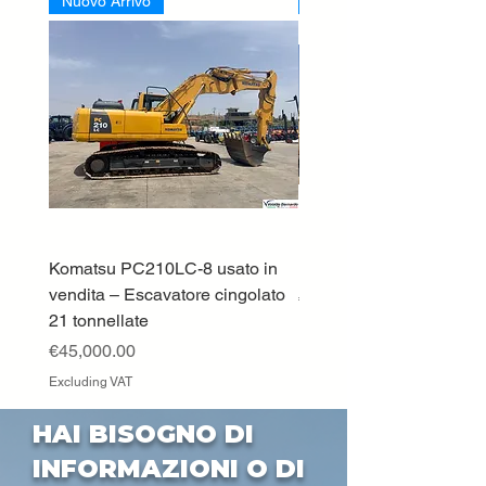
Nuovo Arrivo
Nuovo Arrivo
Komatsu PC210LC-8 usato in
DEUTZ-FAHR 5110 TT
vendita – Escavatore cingolato
Price
€33,000.00
21 tonnellate
Excluding VAT
Price
€45,000.00
Excluding VAT
HAI BISOGNO DI
INFORMAZIONI O DI