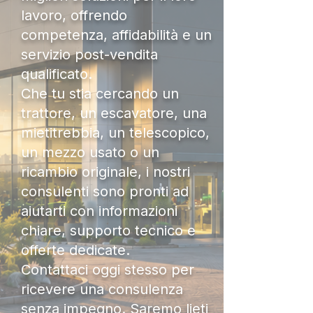
lavoro, offrendo
competenza, affidabilità e un
servizio post-vendita
qualificato.
Che tu stia cercando un
trattore, un escavatore, una
mietitrebbia, un telescopico,
un mezzo usato o un
ricambio originale, i nostri
consulenti sono pronti ad
aiutarti con informazioni
chiare, supporto tecnico e
offerte dedicate.
Contattaci oggi stesso per
ricevere una consulenza
senza impegno. Saremo lieti