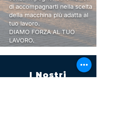
di accompagnarti nella scelta
della macchina più adatta al
tuo lavoro.
DIAMO FORZA AL TUO
LAVORO.
I Nostri
Orari
Lunedi - Venerdì 08:00 - 13:00
14:30 20:00
Sabato 08:00 - 14:00