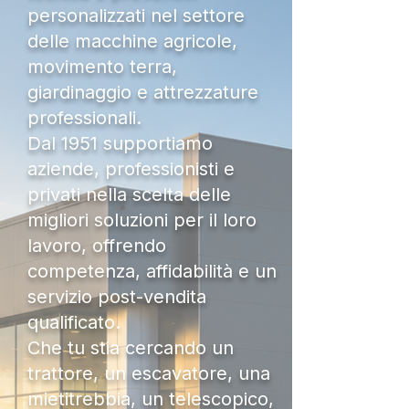
personalizzati nel settore
delle macchine agricole,
movimento terra,
giardinaggio e attrezzature
professionali.
Dal 1951 supportiamo
aziende, professionisti e
privati nella scelta delle
migliori soluzioni per il loro
lavoro, offrendo
competenza, affidabilità e un
servizio post-vendita
qualificato.
Che tu stia cercando un
trattore, un escavatore, una
mietitrebbia, un telescopico,