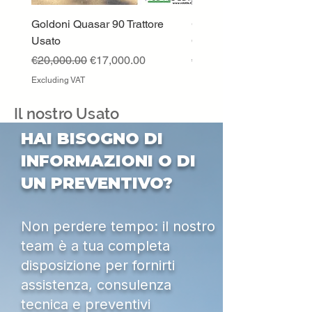
Goldoni Quasar 90 Trattore
Goldoni C60 Trattore Us
Usato
Cingolato
Regular Price
Sale Price
Price
€20,000.00
€17,000.00
€9,800.00
Excluding VAT
Excluding VAT
Il nostro Usato
HAI BISOGNO DI
INFORMAZIONI O DI
UN PREVENTIVO?
Non perdere tempo: il nostro
team è a tua completa
disposizione per fornirti
assistenza, consulenza
tecnica e preventivi