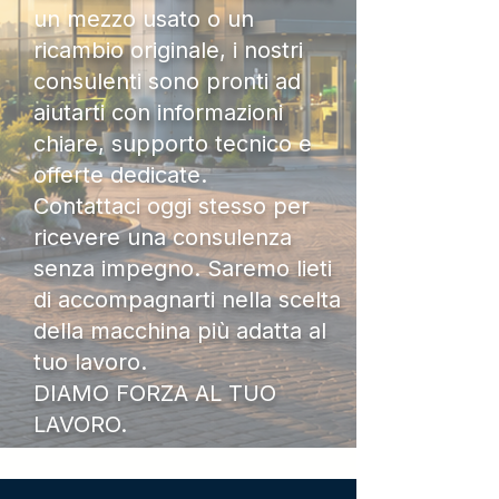
un mezzo usato o un
ricambio originale, i nostri
consulenti sono pronti ad
aiutarti con informazioni
chiare, supporto tecnico e
offerte dedicate.
Contattaci oggi stesso per
ricevere una consulenza
senza impegno. Saremo lieti
di accompagnarti nella scelta
della macchina più adatta al
tuo lavoro.
DIAMO FORZA AL TUO
LAVORO.