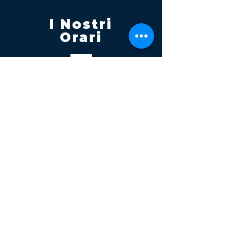
I Nostri
Orari
Lunedi - Venerdì 08:00 - 13:00
14:30 20:00
Sabato 08:00 - 14:00
Seguici su
Contatti