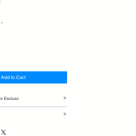
*
*
Add to Cart
to Escluso
ementari