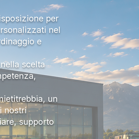
isposizione per
rsonalizzati nel
rdinaggio e
nella scelta
ompetenza,
ietitrebbia, un
 nostri
iare, supporto