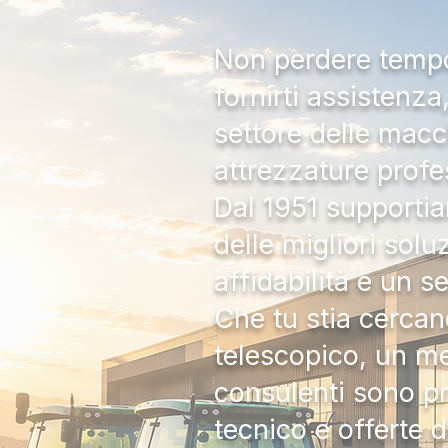
Non perdere tempo:
fornirti assistenz
settore delle macc
attrezzature profe
Dal 1951 supportia
delle migliori solu
affidabilità e un s
Che tu stia cercan
telescopico, un me
consulenti sono pr
tecnico e offerte 