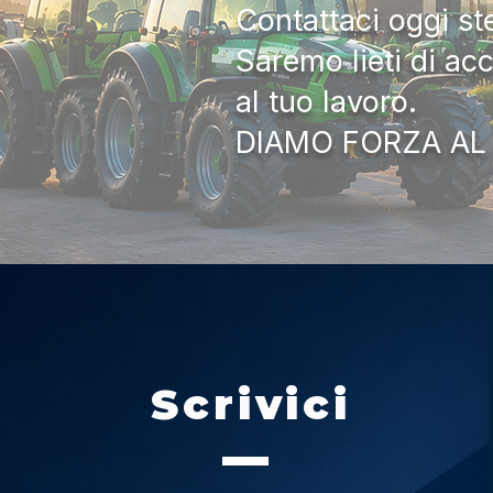
Contattaci oggi s
Saremo lieti di ac
al tuo lavoro.
DIAMO FORZA AL
Scrivici