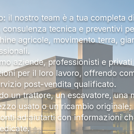
 il nostro team è a tua completa d
a, consulenza tecnica e preventivi pe
hine agricole, movimento terra, gia
ssionali.
mo aziende, professionisti e privati 
zioni per il loro lavoro, offrendo c
ervizio post-vendita qualificato.
do un trattore, un escavatore, una m
zzo usato o un ricambio originale, i
onti ad aiutarti con informazioni ch
dedicate.