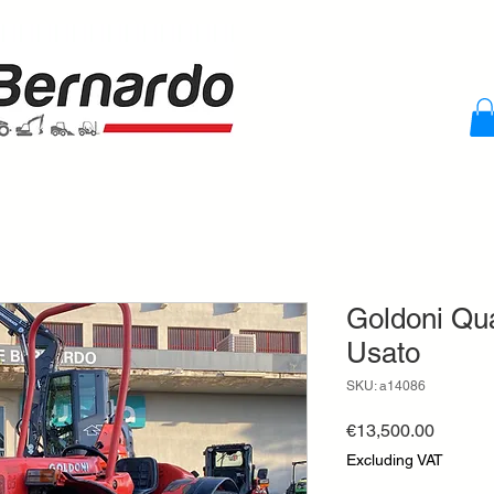
Goldoni Qua
Usato
SKU: a14086
Price
€13,500.00
Excluding VAT