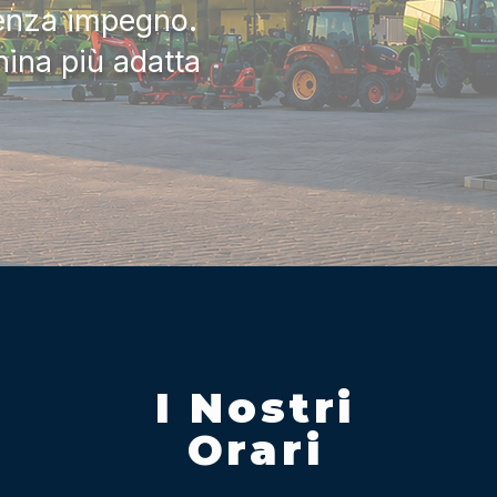
senza impegno.
hina più adatta
I Nostri
Orari