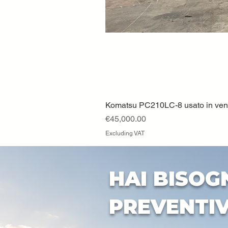
Komatsu PC210LC-8 usato in vendi
Price
€45,000.00
Excluding VAT
HAI BISOG
PREVENTI