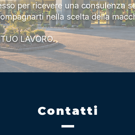
tesso per ricevere una consulenza 
compagnarti nella scelta della macc
 TUO LAVORO.
Contatti