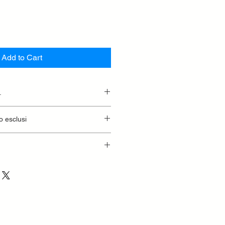
Add to Cart
.
essionaria.
o esclusi