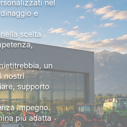
rsonalizzati nel
rdinaggio e
nella scelta
ompetenza,
ietitrebbia, un
 nostri
iare, supporto
senza impegno.
hina più adatta