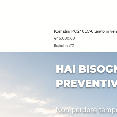
Komatsu PC210LC-8 usato in vendi
Price
€45,000.00
Excluding VAT
HAI BISOG
PREVENTI
Non perdere tempo: