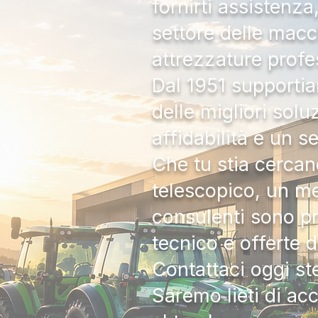
fornirti assistenz
settore delle macc
attrezzature profe
Dal 1951 supportia
delle migliori solu
affidabilità e un s
Che tu stia cercan
telescopico, un me
consulenti sono pr
tecnico e offerte 
Contattaci oggi s
Saremo lieti di ac