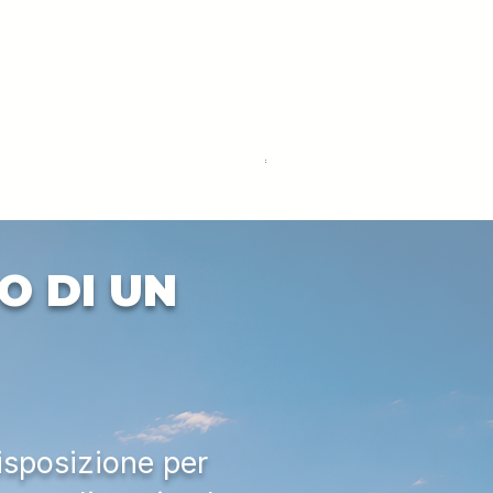
DEUTZ-FAHR 5110 TTV
Price
€33,000.00
Excluding VAT
O DI UN
isposizione per