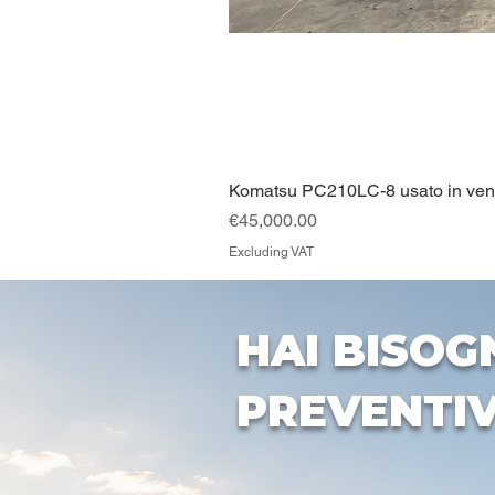
Komatsu PC210LC-8 usato in vendi
Price
€45,000.00
Excluding VAT
HAI BISOG
PREVENTI