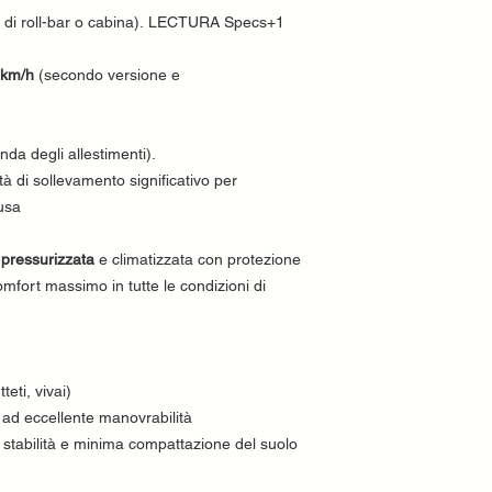
di roll-bar o cabina). LECTURA Specs+1
 km/h
(secondo versione e
da degli allestimenti).
tà di sollevamento significativo per
usa
 pressurizzata
e climatizzata con protezione
fort massimo in tutte le condizioni di
teti, vivai)
e ad eccellente manovrabilità
stabilità e minima compattazione del suolo