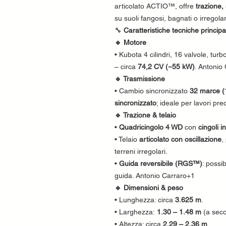
articolato ACTIO™, offre
trazione, 
su suoli fangosi, bagnati o irregola
🔧
Caratteristiche tecniche principa
🔹 Motore
• Kubota 4 cilindri, 16 valvole, tur
– circa
74,2 CV (~55 kW)
. Antonio
🔹 Trasmissione
• Cambio sincronizzato
32 marce (1
sincronizzato
; ideale per lavori pre
🔹 Trazione & telaio
•
Quadricingolo 4 WD
con
cingoli 
• Telaio
articolato con oscillazione
,
terreni irregolari.
•
Guida reversibile (RGS™)
: possib
guida. Antonio Carraro+1
🔹 Dimensioni & peso
• Lunghezza: circa
3.625 m
.
• Larghezza:
1.30 – 1.48 m
(a seco
• Altezza: circa
2.29 – 2.36 m
.