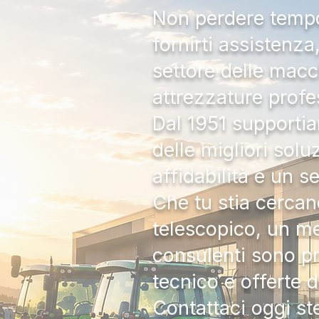
Non perdere tempo:
fornirti assistenz
settore delle macc
attrezzature profe
Dal 1951 supportia
delle migliori solu
affidabilità e un s
Che tu stia cercan
telescopico, un me
consulenti sono pr
tecnico e offerte 
Contattaci oggi s