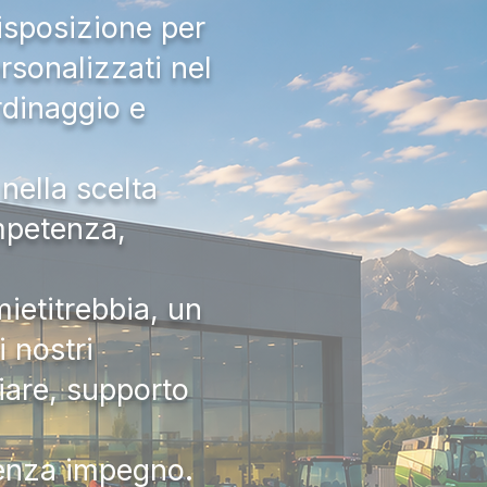
isposizione per
rsonalizzati nel
rdinaggio e
nella scelta
ompetenza,
ietitrebbia, un
 nostri
iare, supporto
senza impegno.