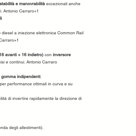
stabilità e manovrabilità
eccezionali anche
ri. Antonio Carraro+1
li
bo diesel a iniezione elettronica Common Rail
 Carraro+1
6 avanti + 16 indietro)
con
inversore
cisi e continui. Antonio Carraro
in gomma indipendenti
.
 per performance ottimali in curva e su
ilità di invertire rapidamente la direzione di
nda degli allestimenti).