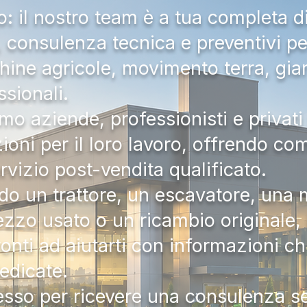
 il nostro team è a tua completa d
a, consulenza tecnica e preventivi pe
hine agricole, movimento terra, gia
ssionali.
mo aziende, professionisti e privati 
zioni per il loro lavoro, offrendo c
ervizio post-vendita qualificato.
do un trattore, un escavatore, una m
zzo usato o un ricambio originale, i
onti ad aiutarti con informazioni ch
dedicate.
tesso per ricevere una consulenza 