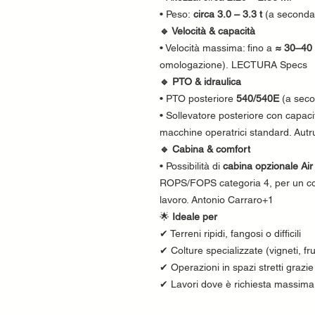
• Peso:
circa 3.0 – 3.3 t
(a seconda 
🔹 Velocità & capacità
• Velocità massima: fino a
≈ 30–40
omologazione). LECTURA Specs
🔹 PTO & idraulica
• PTO posteriore
540/540E
(a secon
• Sollevatore posteriore con capaci
macchine operatrici standard. Autr
🔹 Cabina & comfort
• Possibilità di
cabina opzionale Air
ROPS/FOPS categoria 4, per un com
lavoro. Antonio Carraro+1
🌟
Ideale per
✔ Terreni ripidi, fangosi o difficili
✔ Colture specializzate (vigneti, frut
✔ Operazioni in spazi stretti grazi
✔ Lavori dove è richiesta massima 