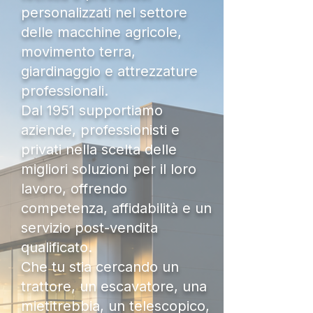
personalizzati nel settore
delle macchine agricole,
movimento terra,
giardinaggio e attrezzature
professionali.
Dal 1951 supportiamo
aziende, professionisti e
privati nella scelta delle
migliori soluzioni per il loro
lavoro, offrendo
competenza, affidabilità e un
servizio post-vendita
qualificato.
Che tu stia cercando un
trattore, un escavatore, una
mietitrebbia, un telescopico,