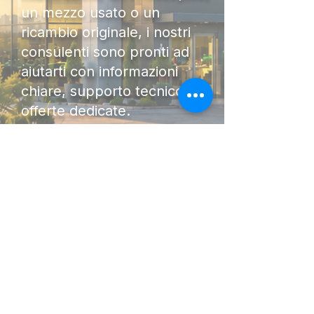
un mezzo usato o un
ricambio originale, i nostri
consulenti sono pronti ad
aiutarti con informazioni
chiare, supporto tecnico e
offerte dedicate.
Contattaci oggi stesso per
ricevere una consulenza
senza impegno. Saremo lieti
di accompagnarti nella scelta
della macchina più adatta al
tuo lavoro.
DIAMO FORZA AL TUO
LAVORO.