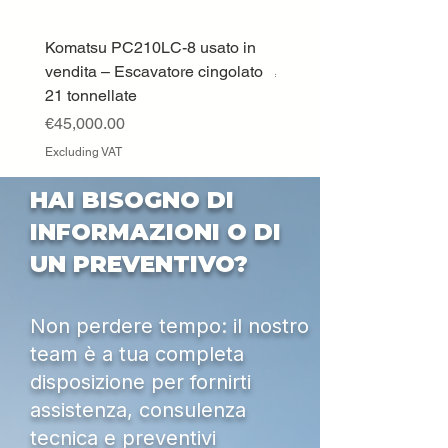
Komatsu PC210LC-8 usato in
DEUTZ-FAHR 5110 TT
vendita – Escavatore cingolato
Price
€33,000.00
21 tonnellate
Excluding VAT
Price
€45,000.00
Excluding VAT
HAI BISOGNO DI
INFORMAZIONI O DI
UN PREVENTIVO?
Non perdere tempo: il nostro
team è a tua completa
disposizione per fornirti
assistenza, consulenza
tecnica e preventivi