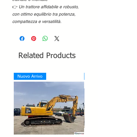
👉
Un trattore affidabile e robusto,
con ottimo equilibrio tra potenza,
compattezza e versatilità.
Related Products
Nuovo Arrivo
Nuovo Arrivo