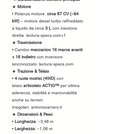
🔹 Motore
• Potenza motore:
circa 87 CV (~64
kW)
– motore diesel turbo raffreddato
a liquido da circa
3 L
con iniezione
diretta. lectura-specs.com+1
🔹 Trasmissione
• Cambio
meccanico 16 marce avanti
+ 16 indietro
con inversore
sincronizzato. lectura-specs.com
🔹 Trazione & Telaio
•
4 ruote motrici (4WD)
con
telaio
articolato ACTIO™
per ottima
aderenza, stabilità e manovrabilità
anche su terreni
irregolari. antoniocarraro.it
🔹 Dimensioni & Peso
•
Lunghezza:
~3,48 m
•
Larghezza:
~1,06 m