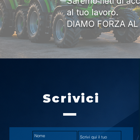
Saremo lieti di ac
al tuo lavoro.
DIAMO FORZA AL
Scrivici