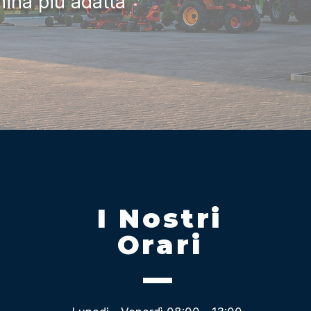
hina più adatta
I Nostri
Orari