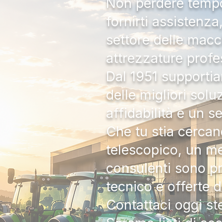
Non perdere tempo:
fornirti assistenz
settore delle macc
attrezzature profe
Dal 1951 supportia
delle migliori solu
affidabilità e un s
Che tu stia cercan
telescopico, un me
consulenti sono pr
tecnico e offerte 
Contattaci oggi s