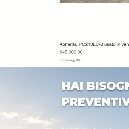
Komatsu PC210LC-8 usato in vendi
Price
€45,000.00
Excluding VAT
HAI BISOG
PREVENTI