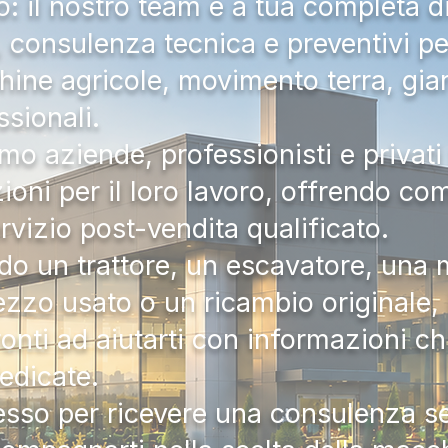
 il nostro team è a tua completa d
a, consulenza tecnica e preventivi pe
hine agricole, movimento terra, gia
ssionali.
mo aziende, professionisti e privati 
zioni per il loro lavoro, offrendo c
ervizio post-vendita qualificato.
do un trattore, un escavatore, una m
zzo usato o un ricambio originale, i
onti ad aiutarti con informazioni ch
dedicate.
tesso per ricevere una consulenza 