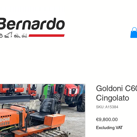
Goldoni C60
Cingolato
SKU: A15384
Price
€9,800.00
Excluding VAT