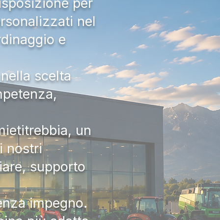
isposizione per
rsonalizzati nel
rdinaggio e
nella scelta
ompetenza,
ietitrebbia, un
 nostri
iare, supporto
senza impegno.