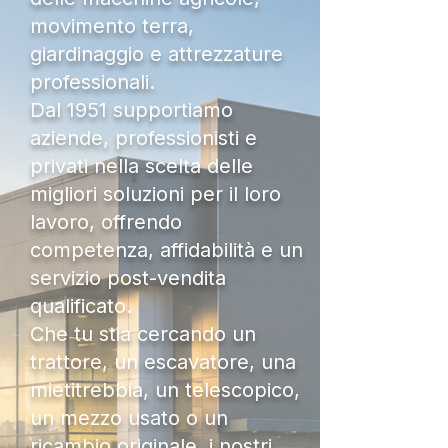
movimento terra,
giardinaggio e attrezzature
professionali.
Dal 1951 supportiamo
aziende, professionisti e
privati nella scelta delle
migliori soluzioni per il loro
lavoro, offrendo
competenza, affidabilità e un
servizio post-vendita
qualificato.
Che tu stia cercando un
trattore, un escavatore, una
mietitrebbia, un telescopico,
un mezzo usato o un
ricambio originale, i nostri