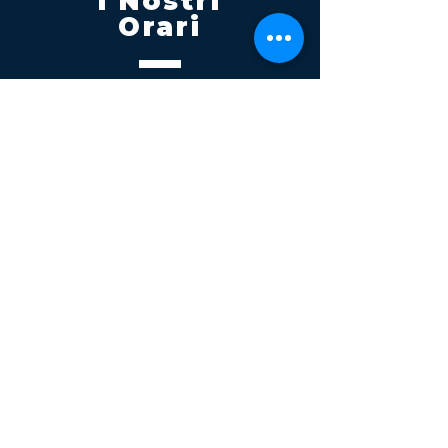
I Nostri
Orari
Lunedi - Venerdì 08:00 - 13:00
14:30 20:00
Sabato 08:00 - 14:00
Seguici su
Contatti
Tel.
095 795 1229