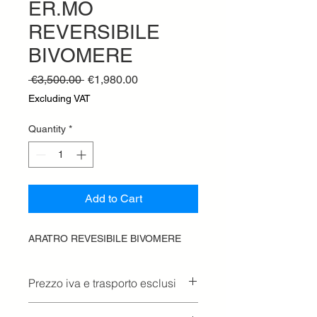
ER.MO
REVERSIBILE
BIVOMERE
Regular
Sale
 €3,500.00 
€1,980.00
Price
Price
Excluding VAT
Quantity
*
Add to Cart
ARATRO REVESIBILE BIVOMERE
Prezzo iva e trasporto esclusi