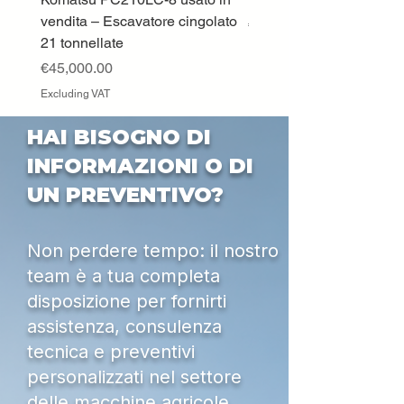
vendita – Escavatore cingolato
Price
€33,000.00
21 tonnellate
Excluding VAT
Price
€45,000.00
Excluding VAT
HAI BISOGNO DI
INFORMAZIONI O DI
UN PREVENTIVO?
Non perdere tempo: il nostro
team è a tua completa
disposizione per fornirti
assistenza, consulenza
tecnica e preventivi
personalizzati nel settore
delle macchine agricole,