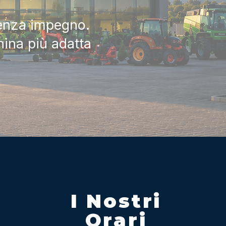
senza impegno.
hina più adatta
I Nostri
Orari