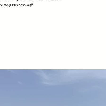
coli #AgriBusiness 🚜🌾