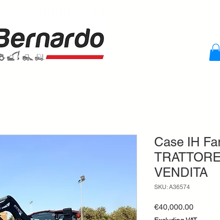
Case IH Fa
TRATTORE
VENDITA
SKU: A36574
Price
€40,000.00
Excluding VAT