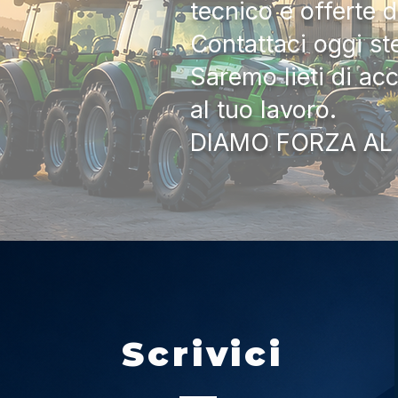
tecnico e offerte 
Contattaci oggi s
Saremo lieti di ac
al tuo lavoro.
DIAMO FORZA AL
Scrivici