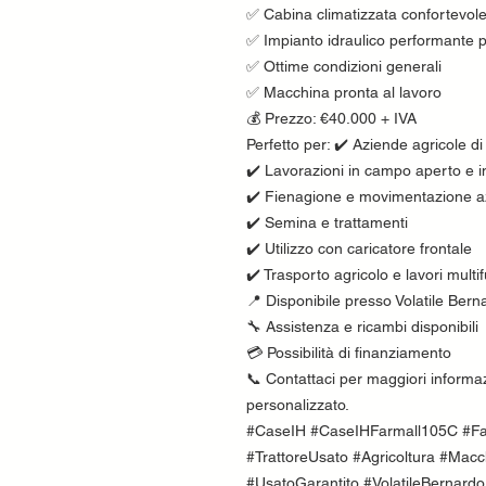
✅ Cabina climatizzata confortevol
✅ Impianto idraulico performante pe
✅ Ottime condizioni generali
✅ Macchina pronta al lavoro
💰 Prezzo: €40.000 + IVA
Perfetto per: ✔️ Aziende agricole d
✔️ Lavorazioni in campo aperto e i
✔️ Fienagione e movimentazione a
✔️ Semina e trattamenti
✔️ Utilizzo con caricatore frontale
✔️ Trasporto agricolo e lavori multi
📍 Disponibile presso Volatile Bern
🔧 Assistenza e ricambi disponibili
💳 Possibilità di finanziamento
📞 Contattaci per maggiori informaz
personalizzato.
#CaseIH #CaseIHFarmall105C #Farm
#TrattoreUsato #Agricoltura #Macc
#UsatoGarantito #VolatileBernard