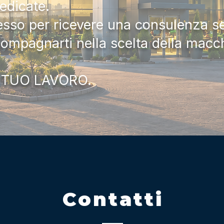
dedicate.
tesso per ricevere una consulenza 
compagnarti nella scelta della macc
 TUO LAVORO.
Contatti