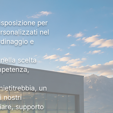
isposizione per
rsonalizzati nel
rdinaggio e
nella scelta
ompetenza,
ietitrebbia, un
 nostri
iare, supporto