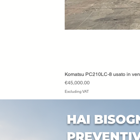
Komatsu PC210LC-8 usato in vendi
Price
€45,000.00
Excluding VAT
HAI BISOG
PREVENTI