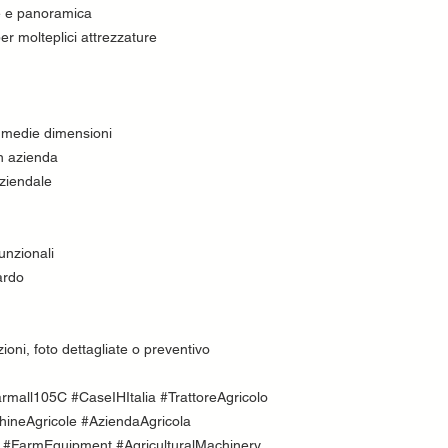
e e panoramica
r molteplici attrezzature
i medie dimensioni
n azienda
ziendale
funzionali
ardo
ioni, foto dettagliate o preventivo
all105C #CaseIHItalia #TrattoreAgricolo
hineAgricole #AziendaAgricola
o #FarmEquipment #AgriculturalMachinery