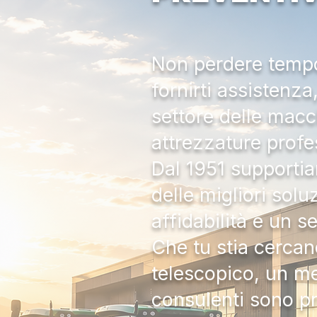
Non perdere tempo:
fornirti assistenz
settore delle macc
attrezzature profe
Dal 1951 supportia
delle migliori solu
affidabilità e un s
Che tu stia cercan
telescopico, un me
consulenti sono pr