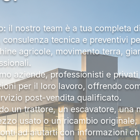
 il nostro team è a tua completa d
a, consulenza tecnica e preventivi pe
hine agricole, movimento terra, gia
ssionali.
mo aziende, professionisti e privati 
zioni per il loro lavoro, offrendo c
ervizio post-vendita qualificato.
do un trattore, un escavatore, una m
zzo usato o un ricambio originale, i
onti ad aiutarti con informazioni ch