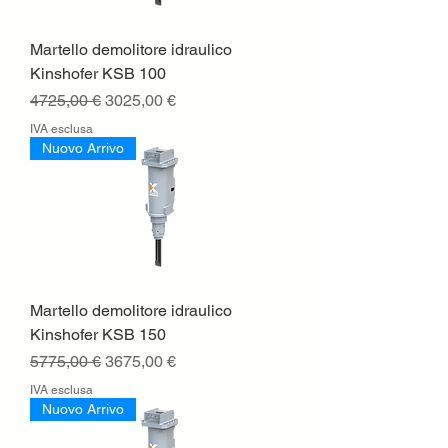
Martello demolitore idraulico
Kinshofer KSB 100
Prezzo regolare
Prezzo scontato
4725,00 €
3025,00 €
IVA esclusa
Nuovo Arrivo
Martello demolitore idraulico
Kinshofer KSB 150
Prezzo regolare
Prezzo scontato
5775,00 €
3675,00 €
IVA esclusa
Nuovo Arrivo