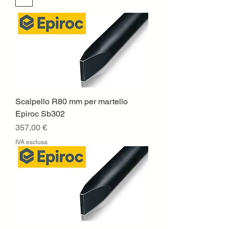
Scalpello R80 mm per martello
Epiroc Sb302
Prezzo
357,00 €
IVA esclusa