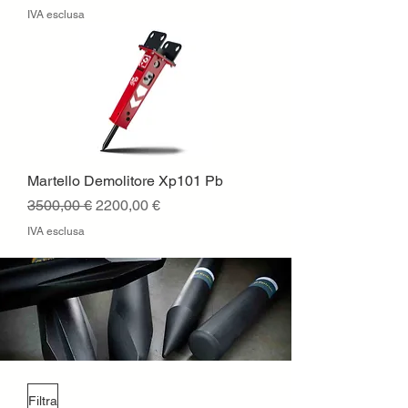
IVA esclusa
Martello Demolitore Xp101 Pb
Prezzo regolare
Prezzo scontato
3500,00 €
2200,00 €
IVA esclusa
Filtra