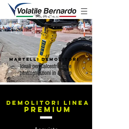
Martelli Demolitori
Ideali per Calcestruzzo, e
pavimentazioni in asfalto
demolitori Linea
Premium