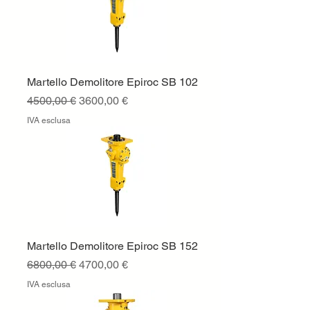
Martello Demolitore Epiroc SB 102
Prezzo regolare
Prezzo scontato
4500,00 €
3600,00 €
IVA esclusa
Martello Demolitore Epiroc SB 152
Prezzo regolare
Prezzo scontato
6800,00 €
4700,00 €
IVA esclusa