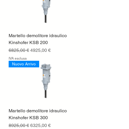
Martello demolitore idraulico
Kinshofer KSB 200
Prezzo regolare
Prezzo scontato
6825,00 €
4925,00 €
IVA esclusa
Nuovo Arrivo
Martello demolitore idraulico
Kinshofer KSB 300
Prezzo regolare
Prezzo scontato
8925,00 €
6325,00 €