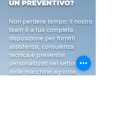
UN PREVENTIVO?
Non perdere tempo: il nostro
team è a tua completa
disposizione per fornirti
assistenza, consulenza
tecnica e preventivi
personalizzati nel settore
delle macchine agricole,
movimento terra,
giardinaggio e attrezzature
professionali.
Dal 1951 supportiamo
aziende, professionisti e
privati nella scelta delle
migliori soluzioni per il loro